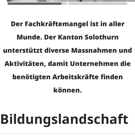
Fachkräfte
Der Fachkräftemangel ist in aller
Gründen und Selbständigkeit
Munde. Der Kanton Solothurn
Innovationsförderung
unterstützt diverse Massnahmen und
Umsetzung Neue
Aktivitäten, damit Unternehmen die
Regionalpolitik
benötigten Arbeitskräfte finden
Behördenportal digital
können.
Bildungslandschaft