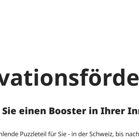
vationsförd
Services
Standortsuche
Sie einen Booster in Ihrer I
d Familie
Finanzierung
nd Bildung
Fachkräfte
ende Puzzleteil für Sie - in der Schweiz, bis nac