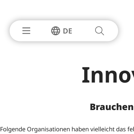
Zum Seitenanfang springen
DE
Inno
Business
Leben
Standortvorteile
Freizeit
Brauchen 
Erfolgsgeschichten
Beruf un
Branchen
Schule u
Folgende Organisationen haben vielleicht das fehl