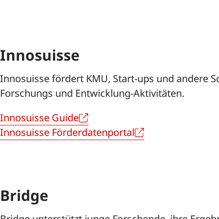
Spotlight KMU
Areale
Innosuisse
Coworking
Partner und Netzwerk
Innosuisse fördert KMU, Start-ups und andere S
Forschungs und Entwicklung-Aktivitäten.
Awards
Innosuisse Guide
Innosuisse Förderdatenportal
Über uns
Bridge
Bridge unterstützt junge Forschende, ihre Ergeb