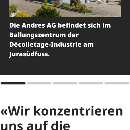
Branchen
Die Andres AG befindet sich im
De
Spotlight KMU
Ballungszentrum der
AG
Areale
Décolletage-Industrie am
vo
Jurasüdfuss.
un
Coworking
La
Partner und Netzwerk
Awards
«Wir konzentrieren
uns auf die