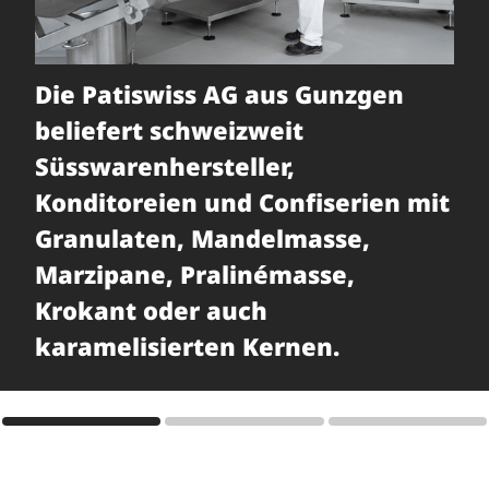
Branchen
Die Patiswiss AG aus Gunzgen
Da
Spotlight KMU
beliefert schweizweit
ne
Areale
Süsswarenhersteller,
Na
Konditoreien und Confiserien mit
ve
Coworking
Granulaten, Mandelmasse,
20
Marzipane, Pralinémasse,
Ha
Partner und Netzwerk
Krokant oder auch
Awards
karamelisierten Kernen.